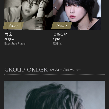
No.9
No.10
雨琉
七瀬るい
ACQUA
alpha
Executive Player
取締役
GROUP ORDER
5月グループ指名ナンバー