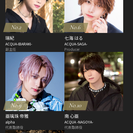
No.2
No.6
瑞紀
七海 はる
ACQUA-IBARAKI-
ACQUA-SAGA-
副主任
Producer
No.9
No.10
亜璃珠 帝雅
南 心亜
alpha
ACQUA -NAGOYA-
代表取締役
代表取締役