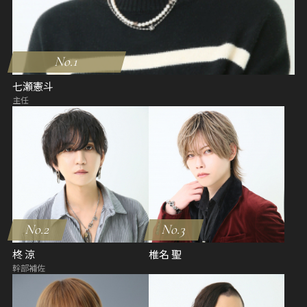
No.1
七瀬憲斗
主任
No.2
No.3
柊 涼
椎名 聖
幹部補佐