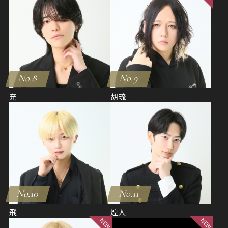
No.8
No.9
充
胡琉
No.10
No.11
飛
煌人