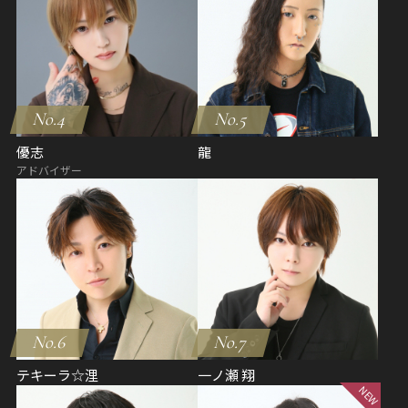
No.4
No.5
優志
龍
アドバイザー
No.6
No.7
テキーラ☆浬
一ノ瀬 翔