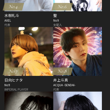
No.4
No.6
水樹礼斗
聖
AXEL
No9
代表
支配人
No.7
No.8
日向ヒナタ
井上斗真
No9
ACQUA -SENDAI-
IMPERIAL PLAYER
代表