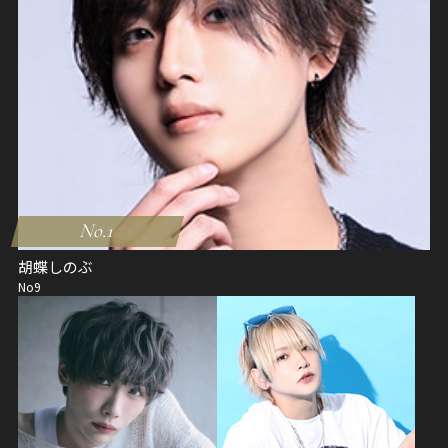
No.1
胡蝶しのぶ
No9